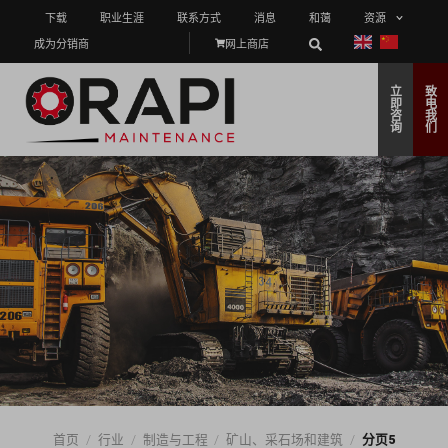
下载
职业生涯
联系方式
消息
和蔼
资源
成为分销商
网上商店
立
致
即
电
咨
我
询
们
首页
/
行业
/
制造与工程
/
矿山、采石场和建筑
/
分页5