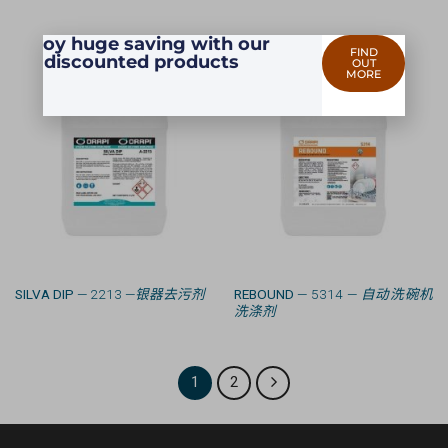
Enjoy huge saving with our
FIND
discounted products
OUT
MORE
SILVA DIP
— 2213 —
银器去污剂
REBOUND
— 5314 —
自动洗碗机
洗涤剂
1
2