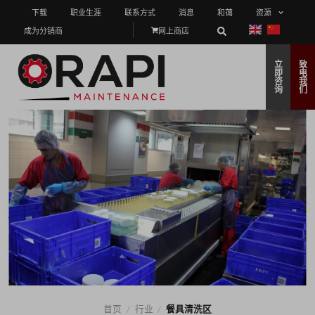
下载
职业生涯
联系方式
消息
和蔼
资源
成为分销商
网上商店
立
致
即
电
咨
我
询
们
首页
/
行业
/
餐具清洗区