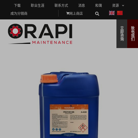
下载
职业生涯
联系方式
消息
和蔼
资源
成为分销商
网上商店
立
致
即
电
咨
我
询
们