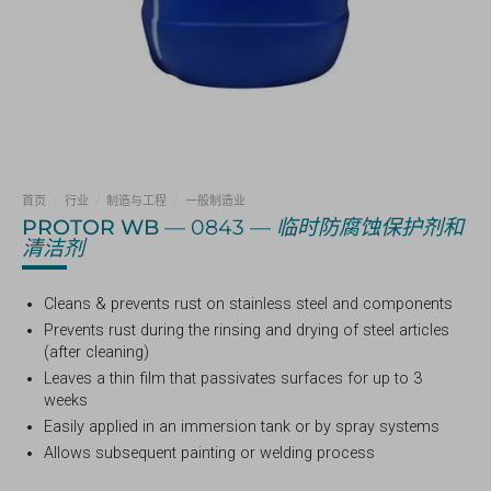
首页
/
行业
/
制造与工程
/
一般制造业
PROTOR WB
— 0843 —
临时防腐蚀保护剂和
清洁剂
Cleans & prevents rust on stainless steel and components
Prevents rust during the rinsing and drying of steel articles
(after cleaning)
Leaves a thin film that passivates surfaces for up to 3
weeks
Easily applied in an immersion tank or by spray systems
Allows subsequent painting or welding process