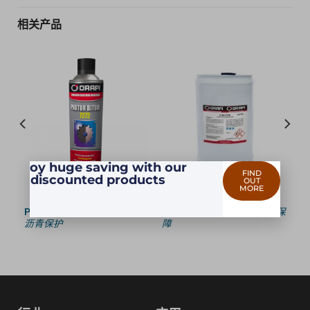
相关产品
Enjoy huge saving with our
FIND
discounted products
OUT
MORE
添
PROTOR BITUM
— 7272 —
FLEX COTE
— 9715 —
长期保
沥青保护
障