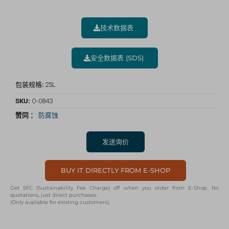
技术数据表
安全数据表 (SDS)
包装规格:
25L
SKU:
O-0843
赞同 ：
防腐蚀
发送询价
BUY IT DIRECTLY FROM E-SHOP
Get SFC (Sustainability Fee Charge) off when you order from E-Shop. No
quotations, just direct purchases.
(Only available for existing customers).