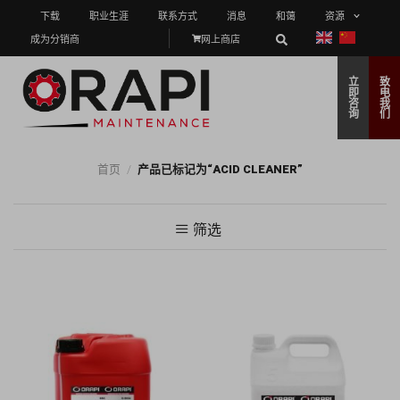
下载
职业生涯
联系方式
消息
和蔼
资源
成为分销商
网上商店
立
致
即
电
咨
我
询
们
首页
/
产品已标记为“ACID CLEANER”
筛选