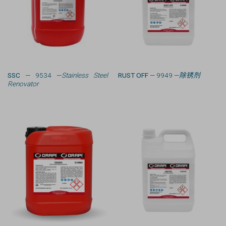
SSC
— 9534 —
Stainless Steel
RUST OFF
— 9949 —
除锈剂
Renovator