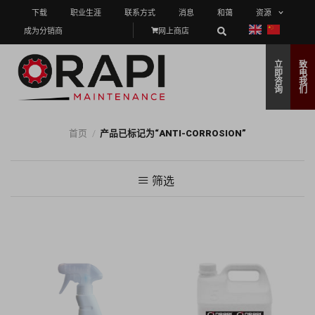
下载
职业生涯
联系方式
消息
和蔼
资源
成为分销商
网上商店
立
致
即
电
咨
我
询
们
首页
/
产品已标记为“ANTI-CORROSION”
筛选