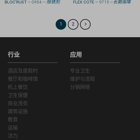
BLOC’RUST
— 0954 —
除锈剂
FLEX COTE
— 9715 —
长期保障
1
2
行业
应用
酒店及度假村
专业卫生
餐厅和咖啡馆
维护与流程
机上餐饮
分销网络
卫生保健
商业洗衣
建筑设施
教育
运输
活力