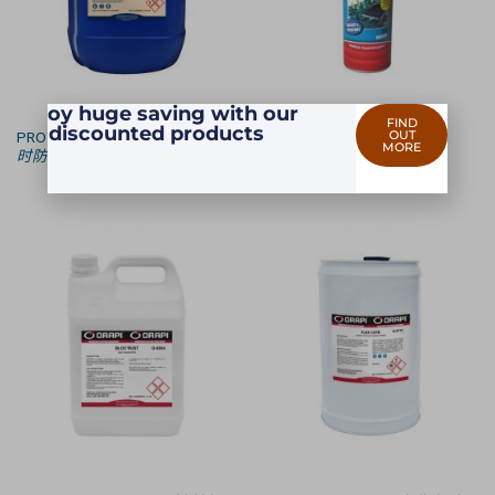
Enjoy huge saving with our
FIND
discounted products
OUT
PROTOR WB PLUS
— 0841 —
临
VERTRO
— 0715 —
保护清漆
MORE
时防腐蚀保护剂和清洁剂