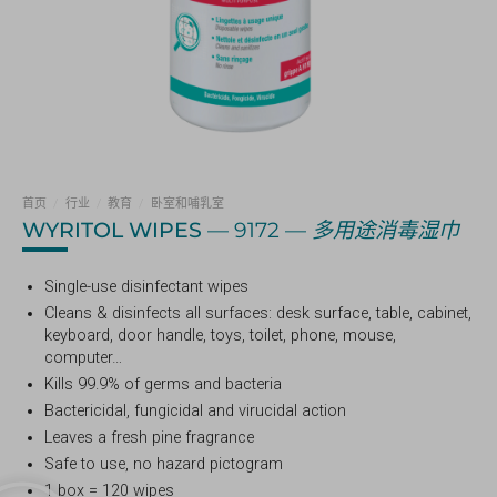
首页
/
行业
/
教育
/
卧室和哺乳室
WYRITOL WIPES
— 9172 —
多用途消毒湿巾
Single-use disinfectant wipes
Cleans & disinfects all surfaces: desk surface, table, cabinet,
keyboard, door handle, toys, toilet, phone, mouse,
computer…
Kills 99.9% of germs and bacteria
Bactericidal, fungicidal and virucidal action
Leaves a fresh pine fragrance
Safe to use, no hazard pictogram
1 box = 120 wipes