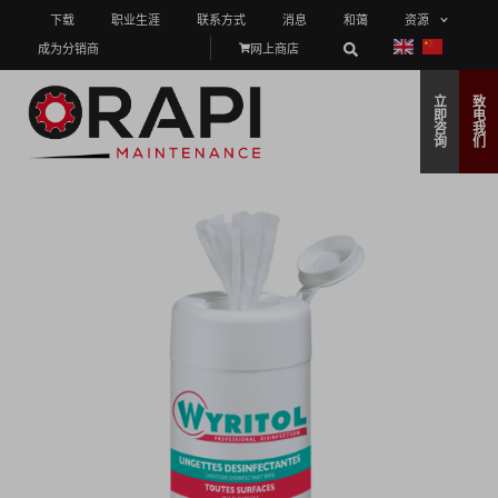
下载
职业生涯
联系方式
消息
和蔼
资源
成为分销商
网上商店
立
致
即
电
咨
我
询
们