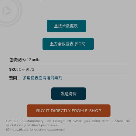
技术数据表
安全数据表 (SDS)
包装规格:
12 units
SKU:
OH-9172
赞同 ：
多用途表面清洁消毒剂
发送询价
BUY IT DIRECTLY FROM E-SHOP
Get SFC (Sustainability Fee Charge) off when you order from E-Shop. No
quotations, just direct purchases.
(Only available for existing customers).