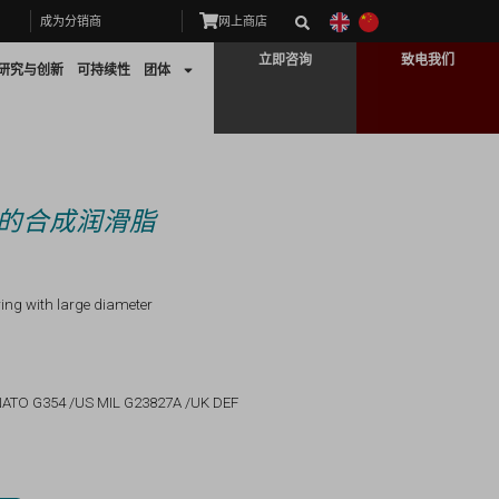
成为分销商
网上商店
立即咨询
致电我们
研究与创新
可持续性
团体
的合成润滑脂
ring with large diameter
 /NATO G354 /US MIL G23827A /UK DEF