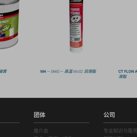
编膏
M4
— 0660 —
高温 MoS2 润滑脂
CT FLON 
滑脂
团体
公司
推介会
专业知识与服