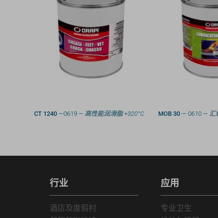
CT 1240
—0619 —
高性能润滑脂 +320°C
MOB 30
— 0610 —
汇
行业
应用
酒店及度假村
专业卫生