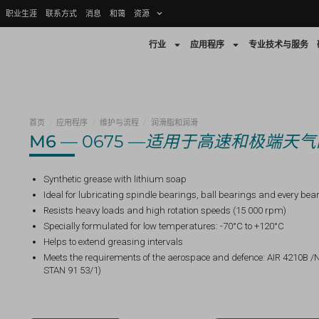
职业生涯
联系方式
消息
和蔼
资源
行业
应用程序
专业技术与服务
首页
/
应用程序
/
维护与流程
/
润滑脂和润滑
M6
— 0675 —
适用于高速和极端天气
Synthetic grease with lithium soap
Ideal for lubricating spindle bearings, ball bearings and every bea
Resists heavy loads and high rotation speeds (15 000 rpm)
Specially formulated for low temperatures: -70°C to +120°C
Helps to extend greasing intervals
Meets the requirements of the aerospace and defence: AIR 4210B
STAN 91 53/1)