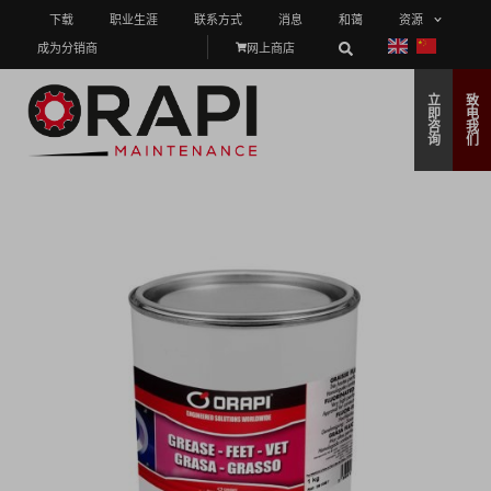
下载
职业生涯
联系方式
消息
和蔼
资源
成为分销商
网上商店
立
致
即
电
咨
我
询
们