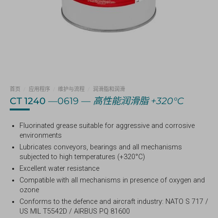
首页
/
应用程序
/
维护与流程
/
润滑脂和润滑
CT 1240
—0619 —
高性能润滑脂 +320°C
Fluorinated grease suitable for aggressive and corrosive
environments
Lubricates conveyors, bearings and all mechanisms
subjected to high temperatures (+320°C)
Excellent water resistance
Compatible with all mechanisms in presence of oxygen and
ozone
Conforms to the defence and aircraft industry: NATO S 717 /
US MIL T5542D / AIRBUS PQ 81600