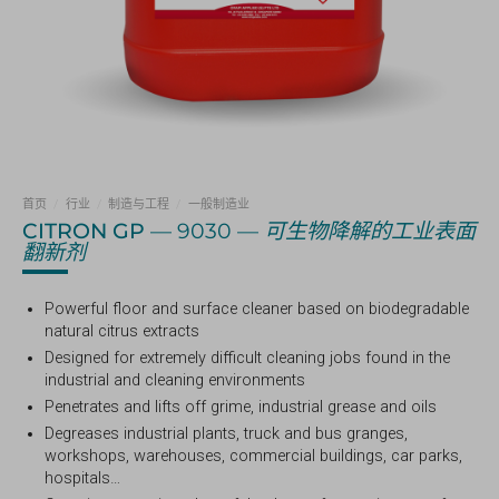
首页
/
行业
/
制造与工程
/
一般制造业
CITRON GP
— 9030 —
可生物降解的工业表面
翻新剂
Powerful floor and surface cleaner based on biodegradable
natural citrus extracts
Designed for extremely difficult cleaning jobs found in the
industrial and cleaning environments
Penetrates and lifts off grime, industrial grease and oils
Degreases industrial plants, truck and bus granges,
workshops, warehouses, commercial buildings, car parks,
hospitals…