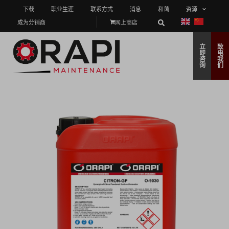
下载
职业生涯
联系方式
消息
和蔼
资源
成为分销商
网上商店
立
致
即
电
咨
我
询
们