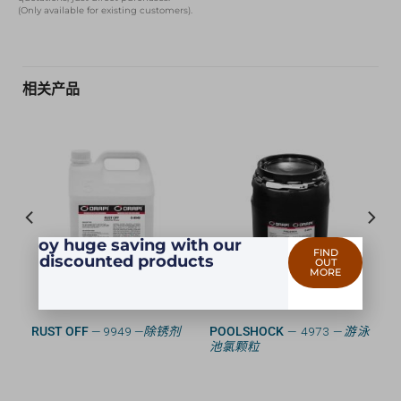
(Only available for existing customers).
相关产品
Enjoy huge saving with our
FIND
discounted products
OUT
MORE
—
多
RUST OFF
— 9949 —
除锈剂
POOLSHOCK
— 4973 —
游泳
池氯颗粒