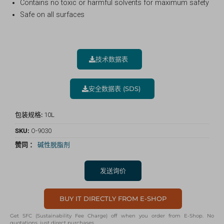
Contains no toxic or harmful solvents for maximum safety
Safe on all surfaces
技术数据表
安全数据表 (SDS)
包装规格:
10L
SKU:
O-9030
赞同 ：
碱性脱脂剂
发送询价
BUY IT DIRECTLY FROM E-SHOP
Get SFC (Sustainability Fee Charge) off when you order from E-Shop. No
quotations, just direct purchases.