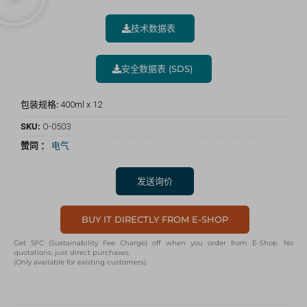
技术数据表
安全数据表 (SDS)
包装规格:
400ml x 12
SKU:
O-0503
赞同 ：
电气
发送询价
BUY IT DIRECTLY FROM E-SHOP
Get SFC (Sustainability Fee Charge) off when you order from E-Shop. No
quotations, just direct purchases.
(Only available for existing customers).