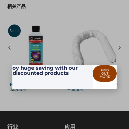
相关产品
Sales!
Enjoy huge saving with our
FIND
discounted products
OUT
MORE
式酸
NET’DEX
— 0501 —
高纯度触
ABZORB-IT SOCKS
— 9914
点清洁剂
—
吸油剂
行业
应用