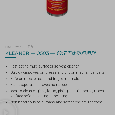
首页
/
行业
/
工程部
KLEANER
— 0503 —
快速干燥塑料溶剂
Fast acting multi-surfaces solvent cleaner
Quickly dissolves oil, grease and dirt on mechanical parts
Safe on most plastic and fragile materials
Fast evaporating, leaves no residue
Ideal to clean engines, locks, piping, circuit boards, relays,
surface before painting or bonding
Non hazardous to humans and safe to the environment