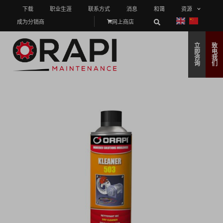
下载
职业生涯
联系方式
消息
和蔼
资源
成为分销商
网上商店
立
致
即
电
咨
我
询
们