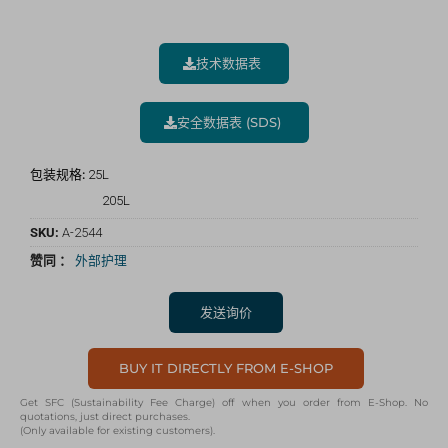
技术数据表
安全数据表 (SDS)
包装规格:
25L
205L
SKU:
A-2544
赞同 ：
外部护理
发送询价
BUY IT DIRECTLY FROM E-SHOP
Get SFC (Sustainability Fee Charge) off when you order from E-Shop. No
quotations, just direct purchases.
(Only available for existing customers).