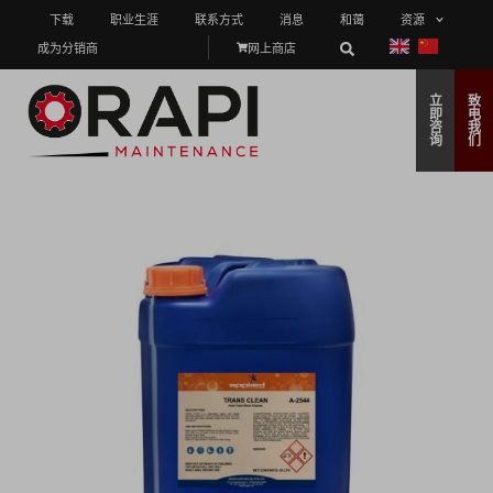
下载
职业生涯
联系方式
消息
和蔼
资源
成为分销商
网上商店
立
致
即
电
咨
我
询
们