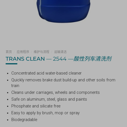
首页
/
应用程序
/
维护与流程
/
运输清洁
TRANS CLEAN
— 2544 —
酸性列车清洗剂
Concentrated acid water-based cleaner
Quickly removes brake dust build-up and other soils from
train
Cleans under carriages, wheels and components
Safe on aluminum, steel, glass and paints
Phosphate and silicate free
Easy to apply by brush, mop or spray
Biodegradable