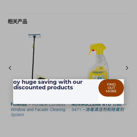
相关产品
Enjoy huge saving with our
FIND
discounted products
OUT
MORE
清
Flowflax
—
Portable Cordless
NOVIRUCLEAN RTU 1/30
—
Window and Facade Cleaning
3471 —
消毒清洁剂和除臭剂
System