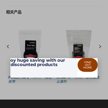
相关产品
Enjoy huge saving with our
FIND
discounted products
OUT
MORE
生物
POWER TAPE
— 0913 —
自粘
STRAP IT
— 0308 —
即时紧急
剂
胶带
止漏剂