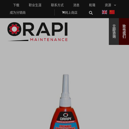
下载
职业生涯
联系方式
消息
和蔼
资源
成为分销商
网上商店
立
致
即
电
咨
我
询
们