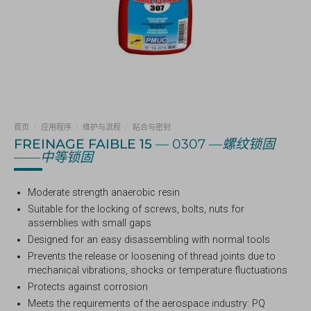
首页
/
应用程序
/
维护与流程
/
粘合与密封
FREINAGE FAIBLE 15
— 0307 —
螺纹锁固
——中等锁固
Moderate strength anaerobic resin
Suitable for the locking of screws, bolts, nuts for
assemblies with small gaps
Designed for an easy disassembling with normal tools
Prevents the release or loosening of thread joints due to
mechanical vibrations, shocks or temperature fluctuations
Protects against corrosion
Meets the requirements of the aerospace industry: PQ